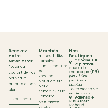
Recevez
Marchés
Nos
notre
Boutiques
mercredi : Riez la
Cabane sur
Newsletter
Romaine
le plateau
jeudi : Gréoux les
Rester au
Route de
bains
manosque (D6)
courant de nos
vendredi :
juin > juillet
nouveaux
pendant la
Moustiers-Ste-
produits et bons
floraison
Marie
Toute l'année sur
plans
samedi : Riez la
rendez-vous
Romaine
Valensole
Rue Albert
sauf Janvier
Richaud
Février