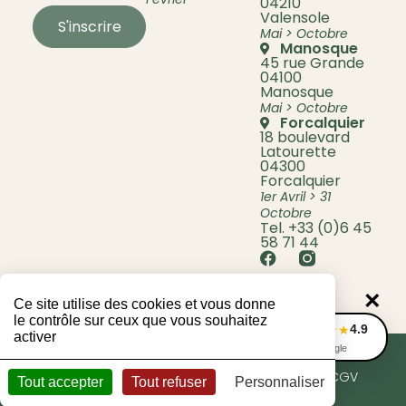
04210
Valensole
S'inscrire
Mai > Octobre
Manosque
45 rue Grande
04100
Manosque
Mai > Octobre
Forcalquier
18 boulevard
Latourette
04300
Forcalquier
1er Avril > 31
Octobre
Tel. +33 (0)6 45
58 71 44
×
Ce site utilise des cookies et vous donne
le contrôle sur ceux que vous souhaitez
4.9
★★★★★
activer
Avis Google
© 2024 Lavande Bio Berenger
Mentions légales
Politique de confidentialité
CGV
Tout accepter
Tout refuser
Personnaliser