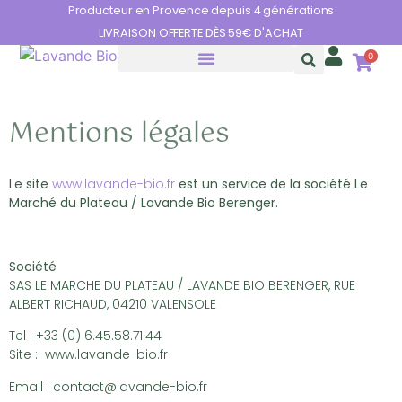
Panneau de gestion des cookies
Producteur en Provence depuis 4 générations
LIVRAISON OFFERTE DÈS 59€ D'ACHAT
0
HUILES ESSENTIELLES
LES BIENFAITS DE LA LAVANDE
Mentions légales
Le site
www.lavande-bio.fr
est un service de la société Le
Marché du Plateau / Lavande Bio Berenger.
Société
SAS LE MARCHE DU PLATEAU / LAVANDE BIO BERENGER, RUE
ALBERT RICHAUD, 04210 VALENSOLE
Tel : +33 (0) 6.45.58.71.44
Site : www.lavande-bio.fr
Email : contact@lavande-bio.fr