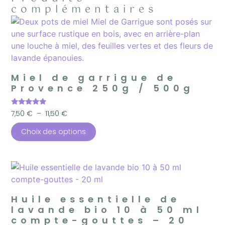
complémentaires
Miel de garrigue de
Provence 250g / 500g
Note
7,50
€
–
11,50
€
4.95
sur 5
Choix des options
Huile essentielle de
lavande bio 10 à 50 ml
compte-gouttes – 20