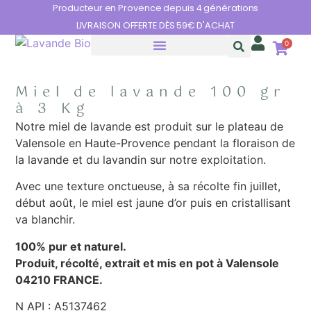
Panneau de gestion des cookies
Producteur en Provence depuis 4 générations
LIVRAISON OFFERTE DÈS 59€ D'ACHAT
0
HUILES ESSENTIELLES
LES BIENFAITS DE LA LAVANDE
Miel de lavande 100 gr
à 3 Kg
Notre miel de lavande est produit sur le plateau de
Valensole en Haute-Provence pendant la floraison de
la lavande et du lavandin sur notre exploitation.
Avec une texture onctueuse, à sa récolte fin juillet,
début août, le miel est jaune d’or puis en cristallisant
va blanchir.
100% pur et naturel.
Produit, récolté, extrait et mis en pot à Valensole
04210 FRANCE.
N API : A5137462