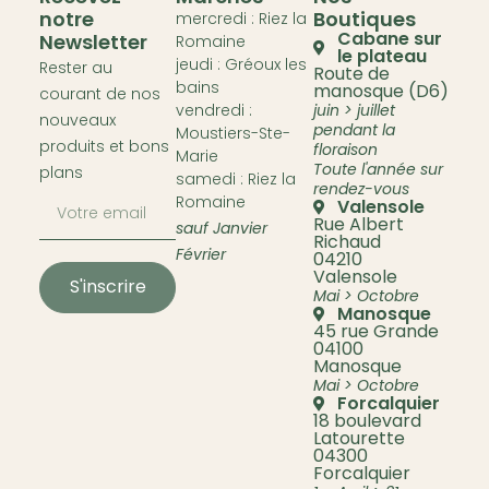
notre
Boutiques
mercredi : Riez la
Cabane sur
Newsletter
Romaine
le plateau
jeudi : Gréoux les
Rester au
Route de
bains
manosque (D6)
courant de nos
vendredi :
juin > juillet
nouveaux
pendant la
Moustiers-Ste-
produits et bons
floraison
Marie
Toute l'année sur
plans
samedi : Riez la
rendez-vous
Romaine
Valensole
Rue Albert
sauf Janvier
Richaud
Février
04210
Valensole
S'inscrire
Mai > Octobre
Manosque
45 rue Grande
04100
Manosque
Mai > Octobre
Forcalquier
18 boulevard
Latourette
04300
Forcalquier