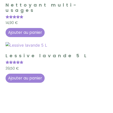
Nettoyant multi-
usages
Note
14,90
€
5.00
sur 5
Ajouter au panier
Lessive lavande 5 L
Note
39,50
€
5.00
sur 5
Ajouter au panier