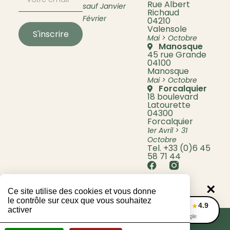
Rue Albert
sauf Janvier
Richaud
Février
04210
Valensole
S'inscrire
Mai > Octobre
Manosque
45 rue Grande
04100
Manosque
Mai > Octobre
Forcalquier
18 boulevard
Latourette
04300
Forcalquier
1er Avril > 31
Octobre
Tel. +33 (0)6 45
58 71 44
×
Ce site utilise des cookies et vous donne
le contrôle sur ceux que vous souhaitez
4.9
★★★★★
activer
Avis Google
© 2024 Lavande Bio Berenger