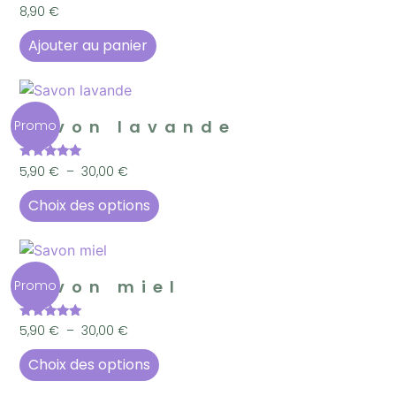
8,90
€
Ajouter au panier
Savon lavande
Promo
Note
5,90
€
–
30,00
€
5.00
sur 5
Choix des options
Savon miel
Promo
Note
5,90
€
–
30,00
€
5.00
sur 5
Choix des options