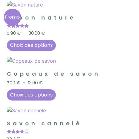
Savon nature
Promo
Note
5,90
€
–
30,00
€
5.00
sur 5
Choix des options
Copeaux de savon
7,00
€
–
13,00
€
Choix des options
Savon cannelé
Note
2,30
€