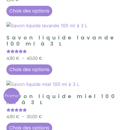
3.50
sur 5
Choix des options
Savon liquide lavande
100 ml à 3 L
Note
4,90
€
–
40,00
€
5.00
sur 5
Choix des options
Savon liquide miel 100
Promo
ml à 3 L
Note
4,90
€
–
30,00
€
5.00
sur 5
Choix des options