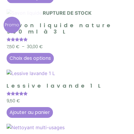
RUPTURE DE STOCK
Savon liquide nature
Promo
500 ml à 3 L
Note
7,50
€
–
30,00
€
5.00
sur 5
Choix des options
Lessive lavande 1 L
Note
9,50
€
5.00
sur 5
Ajouter au panier