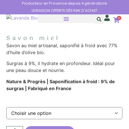
Panneau de gestion des cookies
Producteur en Provence depuis 4 générations
LIVRAISON OFFERTE DÈS 59€ D'ACHAT
0
HUILES ESSENTIELLES
LES BIENFAITS DE LA LAVANDE
Savon miel
Savon au miel artisanal, saponifié à froid avec 77%
d’huile d’olive bio.
Surgras à 9%, il hydrate en profondeur. Idéal pour
une peau douce et nourrie.
Nature & Progrès |
Saponification à froid : 9% de
surgras |
Fabriqué en France