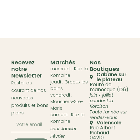
Recevez
Marchés
Nos
notre
Boutiques
mercredi : Riez la
Cabane sur
Newsletter
Romaine
le plateau
jeudi : Gréoux les
Rester au
Route de
bains
manosque (D6)
courant de nos
vendredi :
juin > juillet
nouveaux
pendant la
Moustiers-Ste-
produits et bons
floraison
Marie
Toute l'année sur
plans
samedi : Riez la
rendez-vous
Romaine
Valensole
Rue Albert
sauf Janvier
Richaud
Février
04210