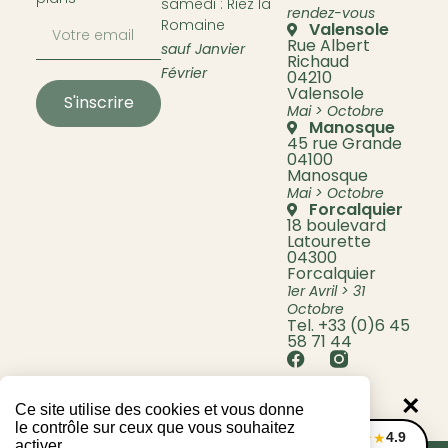
samedi : Riez la
rendez-vous
Romaine
Valensole
Rue Albert
sauf Janvier
Richaud
Février
04210
Valensole
S'inscrire
Mai > Octobre
Manosque
45 rue Grande
04100
Manosque
Mai > Octobre
Forcalquier
18 boulevard
Latourette
04300
Forcalquier
1er Avril > 31
Octobre
Tel. +33 (0)6 45
58 71 44
×
Ce site utilise des cookies et vous donne
le contrôle sur ceux que vous souhaitez
4.9
★★★★★
activer