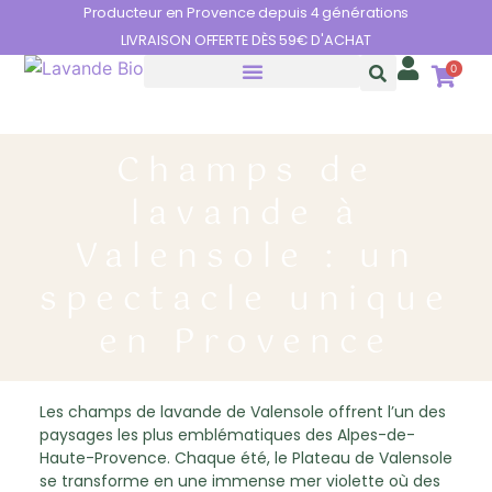
Panneau de gestion des cookies
Producteur en Provence depuis 4 générations
LIVRAISON OFFERTE DÈS 59€ D'ACHAT
0
HUILES ESSENTIELLES
LES BIENFAITS DE LA LAVANDE
Champs de
lavande à
Valensole : un
spectacle unique
en Provence
Les champs de lavande de Valensole offrent l’un des
paysages les plus emblématiques des Alpes-de-
Haute-Provence. Chaque été, le Plateau de Valensole
se transforme en une immense mer violette où des