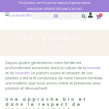
Panneau de gestion des cookies
Producteur en Provence depuis 4 générations
LIVRAISON OFFERTE DÈS 59€ D'ACHAT
0
HUILES ESSENTIELLES
LES BIENFAITS DE LA LAVANDE
Qui sommes-
nous
Depuis quatre générations, notre famille est
profondément enracinée dans la culture de la
lavande
et du
lavandin
. Le parfum suave et relaxant de ces
plantes a été le fil conducteur de notre histoire familiale,
une tradition que nous avons chérie et préservée avec
passion et dévouement.
Une approche bio et
dans le respect de