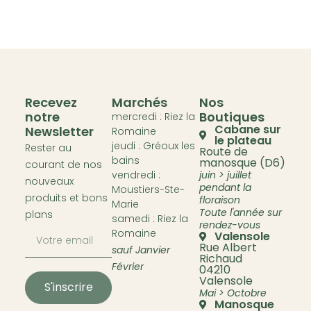
Recevez
Marchés
Nos
notre
Boutiques
mercredi : Riez la
Cabane sur
Newsletter
Romaine
le plateau
jeudi : Gréoux les
Rester au
Route de
bains
manosque (D6)
courant de nos
vendredi :
juin > juillet
nouveaux
pendant la
Moustiers-Ste-
produits et bons
floraison
Marie
Toute l'année sur
plans
samedi : Riez la
rendez-vous
Romaine
Valensole
Rue Albert
sauf Janvier
Richaud
Février
04210
Valensole
S'inscrire
Mai > Octobre
Manosque