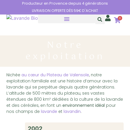
Panneau de gestion des cookies
Producteur en Provence depuis 4 générations
LIVRAISON OFFERTE DÈS 59€ D'ACHAT
0
HUILES ESSENTIELLES
LES BIENFAITS DE LA LAVANDE
Notre
exploitation
Nichée
au cœur du Plateau de Valensole
, notre
exploitation familiale est une histoire d’amour avec la
lavande qui se perpétue depuis quatre générations.
L’altitude de 500 mètres du plateau, ses vastes
étendues de 800 km² dédiées à la culture de la lavande
et des céréales, en font un
environnement idéal
pour
nos champs de
lavande
et
lavandin
.
2002