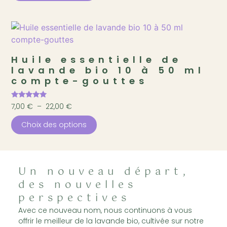
Huile essentielle de
lavande bio 10 à 50 ml
compte-gouttes
Note
7,00
€
–
22,00
€
4.90
sur 5
Choix des options
Un nouveau départ,
des nouvelles
perspectives
Avec ce nouveau nom, nous continuons à vous
offrir le meilleur de la lavande bio, cultivée sur notre