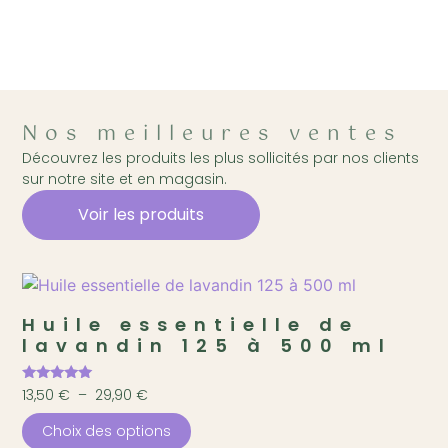
Nos meilleures ventes
Découvrez les produits les plus sollicités par nos clients
sur notre site et en magasin.
Voir les produits
Huile essentielle de
lavandin 125 à 500 ml
Note
13,50
€
–
29,90
€
4.96
sur 5
Choix des options