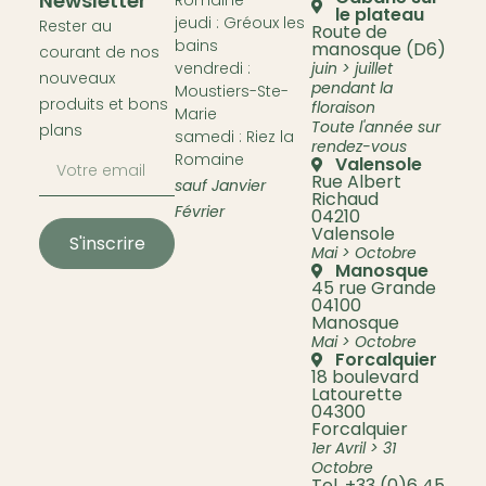
Newsletter
le plateau
jeudi : Gréoux les
Rester au
Route de
bains
manosque (D6)
courant de nos
vendredi :
juin > juillet
nouveaux
pendant la
Moustiers-Ste-
produits et bons
floraison
Marie
Toute l'année sur
plans
samedi : Riez la
rendez-vous
Romaine
Valensole
Rue Albert
sauf Janvier
Richaud
Février
04210
Valensole
S'inscrire
Mai > Octobre
Manosque
45 rue Grande
04100
Manosque
Mai > Octobre
Forcalquier
18 boulevard
Latourette
04300
Forcalquier
1er Avril > 31
Octobre
Tel. +33 (0)6 45