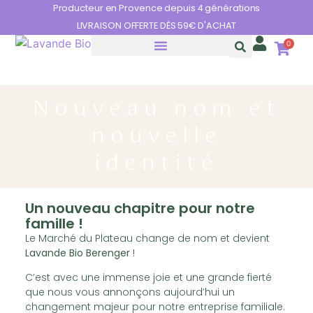
Panneau de gestion des cookies
Producteur en Provence depuis 4 générations
LIVRAISON OFFERTE DÈS 59€ D'ACHAT
0
HUILES ESSENTIELLES
LES BIENFAITS DE LA LAVANDE
Nouveau nom et
nouvelle
identité
Un nouveau chapitre pour notre
famille !
Le Marché du Plateau change de nom et devient
Lavande Bio Berenger
!
C’est avec une immense joie et une grande fierté
que nous vous annonçons aujourd’hui un
changement majeur pour notre entreprise familiale.