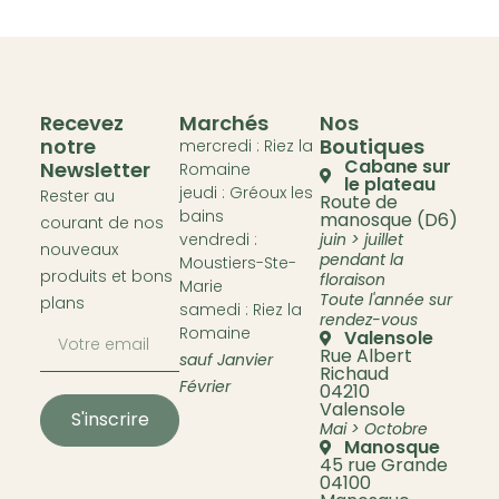
Recevez
Marchés
Nos
notre
Boutiques
mercredi : Riez la
Cabane sur
Newsletter
Romaine
le plateau
jeudi : Gréoux les
Rester au
Route de
bains
manosque (D6)
courant de nos
vendredi :
juin > juillet
nouveaux
pendant la
Moustiers-Ste-
produits et bons
floraison
Marie
Toute l'année sur
plans
samedi : Riez la
rendez-vous
Romaine
Valensole
Rue Albert
sauf Janvier
Richaud
Février
04210
Valensole
S'inscrire
Mai > Octobre
Manosque
45 rue Grande
04100