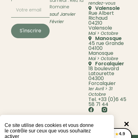
samedi : Riez la
rendez-vous
Romaine
Valensole
Rue Albert
sauf Janvier
Richaud
Février
04210
Valensole
S'inscrire
Mai > Octobre
Manosque
45 rue Grande
04100
Manosque
Mai > Octobre
Forcalquier
18 boulevard
Latourette
04300
Forcalquier
1er Avril > 31
Octobre
Tel. +33 (0)6 45
58 71 44
×
Ce site utilise des cookies et vous donne
le contrôle sur ceux que vous souhaitez
4.9
★★★★★
activer