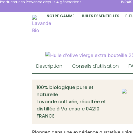
Producteur en Provence depuis 4 générations
LIVRAI
Panneau de gestion des cookies
NOTRE GAMME
HUILES ESSENTIELLES
FLE
Description
Conseils d'utilisation
F
100% biologique pure et
naturelle
Lavande cultivée, récoltée et
distillée à Valensole 04210
FRANCE
Plongez dans une expérience gustative uniq