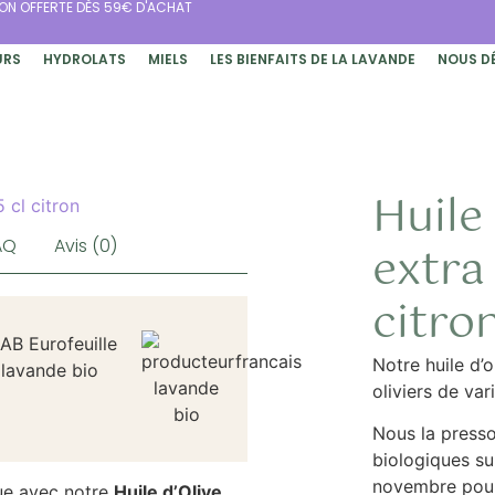
SON OFFERTE DÈS 59€ D'ACHAT
URS
HYDROLATS
MIELS
LES BIENFAITS DE LA LAVANDE
NOUS D
Huile 
AQ
Avis (0)
extra 
citro
Notre huile d’o
oliviers de va
Nous la presso
biologiques su
novembre pour 
ue avec notre
Huile d’Olive