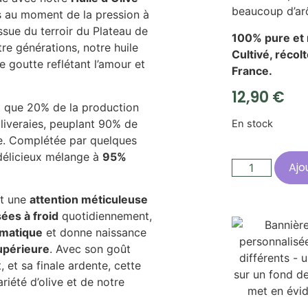
beaucoup d’ar
s au moment de la pression à
ssue du terroir du Plateau de
100% pure et 
re générations, notre huile
Cultivé, récol
 goutte reflétant l’amour et
France.
12,90
€
t que 20% de la production
oliveraies, peuplant 90% de
En stock
e. Complétée par quelques
 délicieux mélange à
95%
Ajo
it une
attention méticuleuse
ées à froid
quotidiennement,
omatique
et donne naissance
supérieure
. Avec son goût
t, et sa finale ardente, cette
riété d’olive et de notre