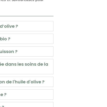
d’olive ?
bio ?
cuisson ?
sée dans les soins de la
n de l'huile d'olive ?
e ?