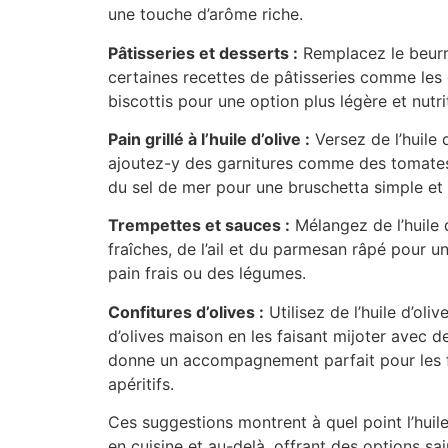
une touche d’arôme riche.
Pâtisseries et desserts :
Remplacez le beurre
certaines recettes de pâtisseries comme les 
biscottis pour une option plus légère et nutri
Pain grillé à l’huile d’olive :
Versez de l’huile d
ajoutez-y des garnitures comme des tomates c
du sel de mer pour une bruschetta simple et 
Trempettes et sauces :
Mélangez de l’huile 
fraîches, de l’ail et du parmesan râpé pour u
pain frais ou des légumes.
Confitures d’olives :
Utilisez de l’huile d’oli
d’olives maison en les faisant mijoter avec d
donne un accompagnement parfait pour les 
apéritifs.
Ces suggestions montrent à quel point l’huile
en cuisine et au-delà, offrant des options s