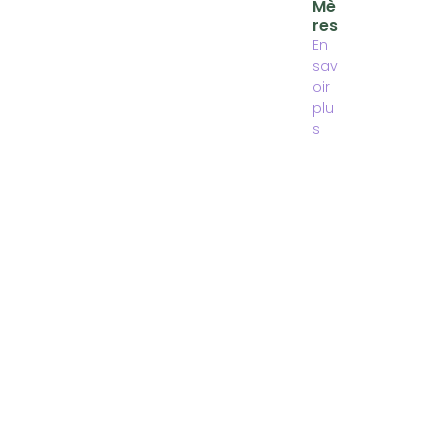
Mè
Res
En
sav
oir
plu
s