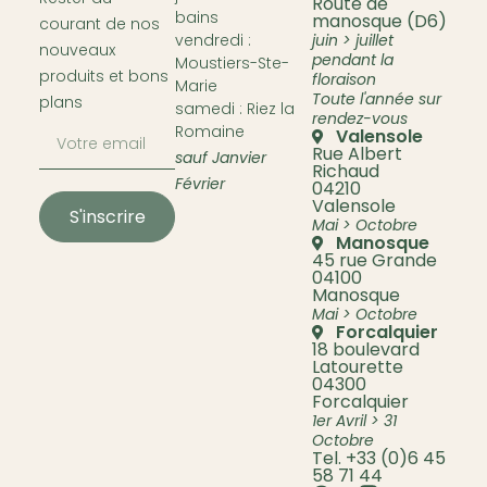
Route de
bains
manosque (D6)
courant de nos
vendredi :
juin > juillet
nouveaux
pendant la
Moustiers-Ste-
produits et bons
floraison
Marie
Toute l'année sur
plans
samedi : Riez la
rendez-vous
Romaine
Valensole
Rue Albert
sauf Janvier
Richaud
Février
04210
Valensole
S'inscrire
Mai > Octobre
Manosque
45 rue Grande
04100
Manosque
Mai > Octobre
Forcalquier
18 boulevard
Latourette
04300
Forcalquier
1er Avril > 31
Octobre
Tel. +33 (0)6 45
58 71 44