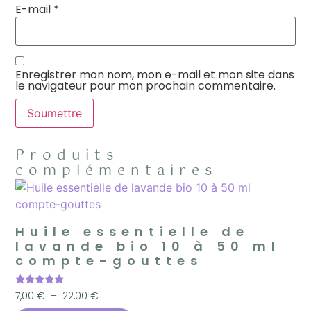
E-mail
*
Enregistrer mon nom, mon e-mail et mon site dans
le navigateur pour mon prochain commentaire.
Produits
complémentaires
Huile essentielle de
lavande bio 10 à 50 ml
compte-gouttes
Note
7,00
€
–
22,00
€
4.90
sur 5