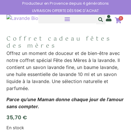
Panneau de gestion des cookies
Producteur en Provence depuis 4 générations
LIVRAISON OFFERTE DÈS 59€ D'ACHAT
0
HUILES ESSENTIELLES
LES BIENFAITS DE LA LAVANDE
Coffret cadeau fêtes
des mères
Offrez un moment de douceur et de bien-être avec
notre coffret spécial Fête des Mères à la lavande. Il
contient un savon lavande fine, un baume lavande,
une huile essentielle de lavande 10 ml et un savon
liquide à la lavande. Une sélection naturelle et
parfumée.
Parce qu’une Maman donne chaque jour de l’amour
sans compter.
35,70
€
En stock