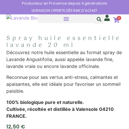
Panneau de gestion des cookies
Producteur en Provence depuis 4 générations
LIVRAISON OFFERTE DÈS 59€ D'ACHAT
0
HUILES ESSENTIELLES
LES BIENFAITS DE LA LAVANDE
Spray huile essentielle
lavande 20 ml
Découvrez notre huile essentielle au format spray de
Lavande Angustifolia, aussi appelée lavande fine,
lavande vraie ou encore lavande officinale.
Reconnue pour ses vertus anti-stress, calmantes et
apaisantes, elle est idéale pour favoriser un sommeil
paisible.
100% biologique pure et naturelle.
Cultivée, récoltée et distillée à Valensole 04210
FRANCE.
12,50
€