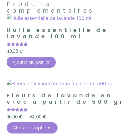
Produits
complémentaires
Huile essentielle de
lavande 100 ml
Note
40,00
€
5.00
sur 5
Ajouter au panier
Fleurs de lavande en
vrac à partir de 500 gr
Note
30,00
€
–
60,00
€
5.00
sur 5
Choix des options