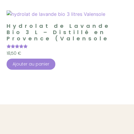
Hydrolat de Lavande
Bio 3 L – Distillé en
Provence (Valensole
Note
18,50
€
5.00
sur 5
Ajouter au panier