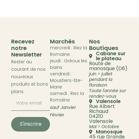
Recevez
Marchés
Nos
notre
Boutiques
mercredi : Riez la
Cabane sur
Newsletter
Romaine
le plateau
jeudi : Gréoux les
Rester au
Route de
bains
manosque (D6)
courant de nos
vendredi :
juin > juillet
nouveaux
pendant la
Moustiers-Ste-
produits et bons
floraison
Marie
Toute l'année sur
plans
samedi : Riez la
rendez-vous
Romaine
Valensole
Rue Albert
sauf Janvier
Richaud
Février
04210
Valensole
S'inscrire
Mai > Octobre
Manosque
45 rue Grande