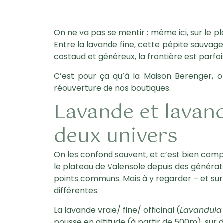
On ne va pas se mentir : même ici, sur le pl
Entre la lavande fine, cette pépite sauvage 
costaud et généreux, la frontière est parfois
C’est pour ça qu’à la Maison Berenger, 
réouverture de nos boutiques.
Lavande et lavand
deux univers
On les confond souvent, et c’est bien compr
le plateau de Valensole depuis des générati
points communs. Mais à y regarder – et surtou
différentes.
La
lavande vraie/ fine/ officinal
(
Lavandula 
pousse en altitude (à partir de 500m), sur 