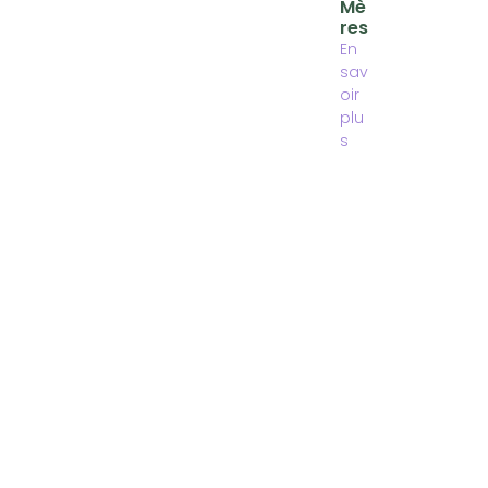
Mè
Res
En
sav
oir
plu
s