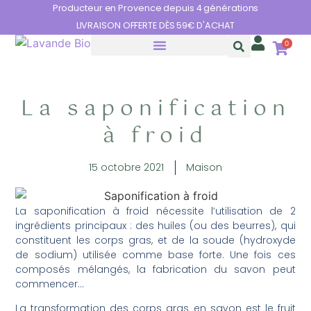
Panneau de gestion des cookies
Producteur en Provence depuis 4 générations
LIVRAISON OFFERTE DÈS 59€ D'ACHAT
0
HUILES ESSENTIELLES
LES BIENFAITS DE LA LAVANDE
La saponification
à froid
15 octobre 2021
Maison
La saponification à froid nécessite l’utilisation de 2
ingrédients principaux : des huiles (ou des beurres), qui
constituent les corps gras, et de la soude (hydroxyde
de sodium) utilisée comme base forte. Une fois ces
composés mélangés, la fabrication du savon peut
commencer…
La transformation des corps gras en savon est le fruit