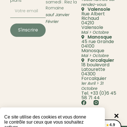
plans
samedi : Riez la
rendez-vous
Romaine
Valensole
Rue Albert
sauf Janvier
Richaud
Février
04210
Valensole
S'inscrire
Mai > Octobre
Manosque
45 rue Grande
04100
Manosque
Mai > Octobre
Forcalquier
18 boulevard
Latourette
04300
Forcalquier
1er Avril > 31
Octobre
Tel. +33 (0)6 45
58 71 44
×
Ce site utilise des cookies et vous donne
le contrôle sur ceux que vous souhaitez
4.9
★★★★★