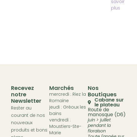
savoir
plus
Recevez
Marchés
Nos
notre
Boutiques
mercredi : Riez la
Cabane sur
Newsletter
Romaine
le plateau
jeudi : Gréoux les
Rester au
Route de
bains
manosque (D6)
courant de nos
vendredi :
juin > juillet
nouveaux
pendant la
Moustiers-Ste-
produits et bons
floraison
Marie
Toute l'année sur