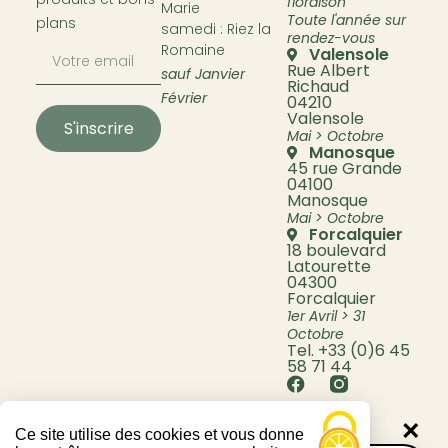
floraison
Marie
Toute l'année sur
plans
samedi : Riez la
rendez-vous
Romaine
Valensole
Rue Albert
sauf Janvier
Richaud
Février
04210
Valensole
S'inscrire
Mai > Octobre
Manosque
45 rue Grande
04100
Manosque
Mai > Octobre
Forcalquier
18 boulevard
Latourette
04300
Forcalquier
1er Avril > 31
Octobre
Tel. +33 (0)6 45
58 71 44
×
Ce site utilise des cookies et vous donne