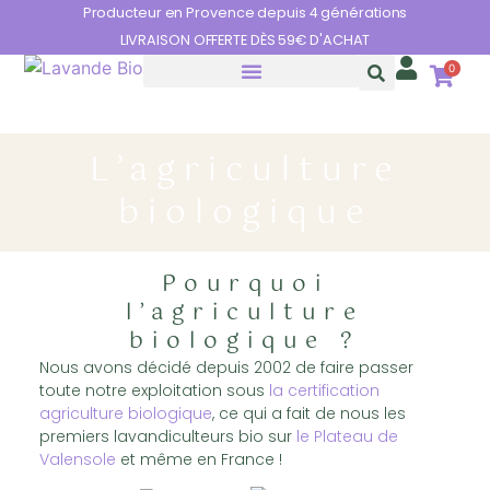
Panneau de gestion des cookies
Producteur en Provence depuis 4 générations
LIVRAISON OFFERTE DÈS 59€ D'ACHAT
0
HUILES ESSENTIELLES
LES BIENFAITS DE LA LAVANDE
L’agriculture
biologique
Pourquoi
l’agriculture
biologique ?
Nous avons décidé depuis 2002 de faire passer
toute notre exploitation sous
la certification
agriculture biologique
, ce qui a fait de nous les
premiers lavandiculteurs bio sur
le Plateau de
Valensole
et même en France !