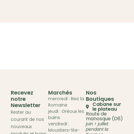
Recevez
Marchés
Nos
notre
Boutiques
mercredi : Riez la
Cabane sur
Newsletter
Romaine
le plateau
jeudi : Gréoux les
Rester au
Route de
bains
manosque (D6)
courant de nos
vendredi :
juin > juillet
nouveaux
pendant la
Moustiers-Ste-
produits et bons